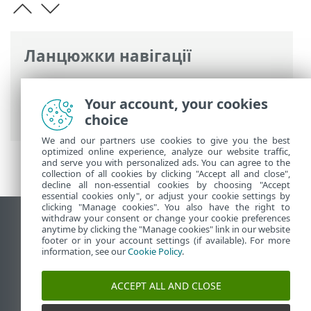
Ланцюжки навігації
Інтерактивна довідка ESET
>
ESET
Glossary
>
Технології ESET > Родові
Your account, your cookies
виявлення
choice
We and our partners use cookies to give you the best
optimized online experience, analyze our website traffic,
and serve you with personalized ads. You can agree to the
collection of all cookies by clicking "Accept all and close",
decline all non-essential cookies by choosing "Accept
essential cookies only", or adjust your cookie settings by
clicking "Manage cookies". You also have the right to
withdraw your consent or change your cookie preferences
Переглянути повну версію
anytime by clicking the "Manage cookies" link in our website
footer or in your account settings (if available). For more
End of Life
information, see our
Cookie Policy
.
База знань ESET
Форум ESET
ACCEPT ALL AND CLOSE
ESET Status Portal