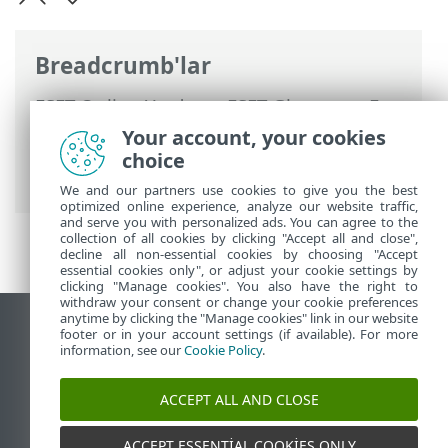
Breadcrumb'lar
ESET Online Yardım
>
ESET Glossary
>
E-
posta tehditleri
>
Kimlik bilgilerini
Your account, your cookies
çalmaya yönelik istenmeyen postaları
choice
tanıma
> Beyaz liste
We and our partners use cookies to give you the best
optimized online experience, analyze our website traffic,
and serve you with personalized ads. You can agree to the
collection of all cookies by clicking "Accept all and close",
decline all non-essential cookies by choosing "Accept
essential cookies only", or adjust your cookie settings by
clicking "Manage cookies". You also have the right to
withdraw your consent or change your cookie preferences
anytime by clicking the "Manage cookies" link in our website
Masaüstü sitesini görüntüle
footer or in your account settings (if available). For more
information, see our
Cookie Policy
.
End of Life
ESET Bilgi Bankası
ACCEPT ALL AND CLOSE
ESET Forumu
ESET Status Portal
ACCEPT ESSENTIAL COOKIES ONLY