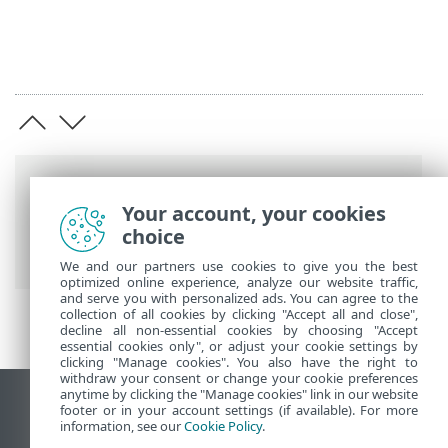
Breadcrumb'lar
Your account, your cookies
ESET Online Yardım
>
ESET Glossary
>
choice
Güvenlik Teknolojileri > VPN
We and our partners use cookies to give you the best
optimized online experience, analyze our website traffic,
and serve you with personalized ads. You can agree to the
collection of all cookies by clicking "Accept all and close",
decline all non-essential cookies by choosing "Accept
essential cookies only", or adjust your cookie settings by
clicking "Manage cookies". You also have the right to
withdraw your consent or change your cookie preferences
anytime by clicking the "Manage cookies" link in our website
Masaüstü sitesini görüntüle
footer or in your account settings (if available). For more
information, see our
Cookie Policy
.
End of Life