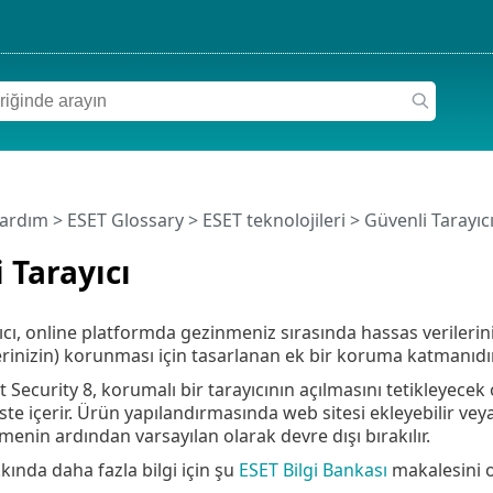
Yardım
>
ESET Glossary
>
ESET teknolojileri > Güvenli Tarayıc
 Tarayıcı
ıcı, online platformda gezinmeniz sırasında hassas verilerini
lerinizin) korunması için tasarlanan ek bir koruma katmanıdır
 Security 8, korumalı bir tarayıcının açılmasını tetikleyece
iste içerir. Ürün yapılandırmasında web sitesi ekleyebilir veya
menin ardından varsayılan olarak devre dışı bırakılır.
kında daha fazla bilgi için şu
ESET Bilgi Bankası
makalesini 