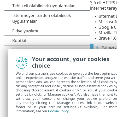
Şifreli HTTPS 
internet tara
Internet 
•
Microsoft
•
Google C
•
Mozilla F
•
Brave 1.6
•
Yalnızc
Your account, your cookies
choice
Tercih et
We and our partners use cookies to give you the best optimize
ESET Güvenli
online experience, analyze our website traffic, and serve you wit
olarak ayarlad
personalized ads. You can agree to the collection of all cookies b
clicking "Accept all and close", decline all non-essential cookies b
ESET dahili li
choosing "Accept essential cookies only", or adjust your cooki
settings by clicking "Manage cookies". You also have the right t
withdraw your consent or change your cookie preference
anytime by clicking the "Manage cookies" link in our websit
footer or in your account settings (if available). For mor
information, see our
Cookie Policy
.