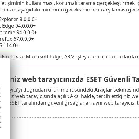
iletişiminin kullanılması, korumalı tarama gerçekleştirmek iç
yıcınızın aşağıdaki minimum gereksinimleri karşılaması gere
Explorer 8.0.0.0+
 Edge 94.0.0.0+
hrome 94.0.0.0+
irefox 67.0.0.0+
5.114.0+
a Firefox ve Microsoft Edge, ARM işleyicileri olan cihazlarda
tiğiniz web tarayıcınızda ESET Güvenli Ta
d
 Tarayıcı'yı doğrudan ürün menüsündeki
Araçlar
sekmesinden
h
ığınız web tarayıcısında açılır. Aksi halde, tercih ettiğiniz 
y
y
stesi ESET tarafından güvenliği sağlanan aynı web tarayıcısı 
e
o
s
e
e