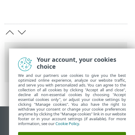
Breadcrumb'lar
Your account, your cookies
ESET Online Yardım
>
ESET Glossary
>
choice
Tehditler ve Saldırılar > Sahtekarlık
We and our partners use cookies to give you the best
optimized online experience, analyze our website traffic,
and serve you with personalized ads. You can agree to the
collection of all cookies by clicking "Accept all and close",
decline all non-essential cookies by choosing "Accept
essential cookies only", or adjust your cookie settings by
clicking "Manage cookies". You also have the right to
withdraw your consent or change your cookie preferences
anytime by clicking the "Manage cookies" link in our website
Masaüstü sitesini görüntüle
footer or in your account settings (if available). For more
information, see our
Cookie Policy
.
End of Life
ESET Bilgi Bankası