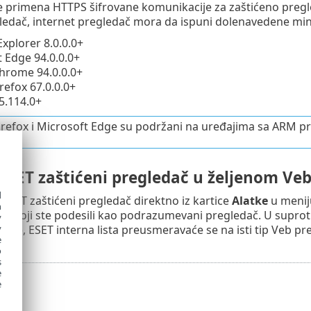
primena HTTPS šifrovane komunikacije za zaštićeno pregled
ledač, internet pregledač mora da ispuni dolenavedene mi
Explorer 8.0.0.0+
 Edge 94.0.0.0+
hrome 94.0.0.0+
irefox 67.0.0.0+
5.114.0+
refox i Microsoft Edge su podržani na uređajima sa ARM p
 ESET zaštićeni pregledač u željenom Ve
d
 ESET zaštićeni pregledač direktno iz kartice
Alatke
u meniju
h
u koji ste podesili kao podrazumevani pregledač. U suprotn
y
y
da), ESET interna lista preusmeravaće se na isti tip Veb preg
e
o
s
e
e