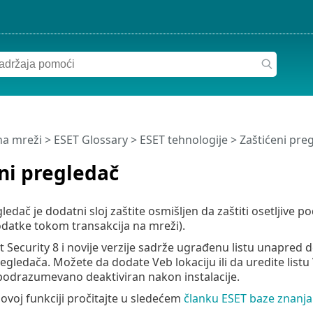
a mreži
>
ESET Glossary
>
ESET tehnologije > Zaštićeni pre
ni pregledač
gledač je dodatni sloj zaštite osmišljen da zaštiti osetljive
odatke tokom transakcija na mreži).
 Security 8 i novije verzije sadrže ugrađenu listu unapred d
gledača. Možete da dodate Veb lokaciju ili da uredite listu 
podrazumevano deaktiviran nakon instalacije.
 ovoj funkciji pročitajte u sledećem
članku ESET baze znanja