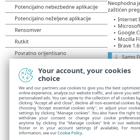
Neophodna je 
zaštićen preg
Internet 
•
Microsoft
•
Google C
•
Mozilla F
•
Brave 1.6
•
Samo Fi
Your account, your cookies
choice
Otvorite
We and our partners use cookies to give you the best optimize
Kada otvorite
online experience, analyze our website traffic, and serve you wit
Veb pregledač
personalized ads. You can agree to the collection of all cookies b
clicking "Accept all and close", decline all non-essential cookies b
menija proizvo
choosing "Accept essential cookies only", or adjust your cooki
settings by clicking "Manage cookies". You also have the right t
withdraw your consent or change your cookie preference
anytime by clicking the "Manage cookies" link in our websit
footer or in your account settings (if available). For mor
information, see our
Cookie Policy
.