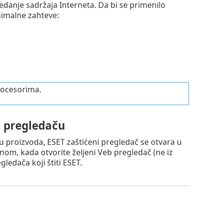
anje sadržaja Interneta. Da bi se primenilo
nimalne zahteve:
rocesorima.
b pregledaču
 proizvoda, ESET zaštićeni pregledač se otvara u
om, kada otvorite željeni Veb pregledač (ne iz
ledača koji štiti ESET.