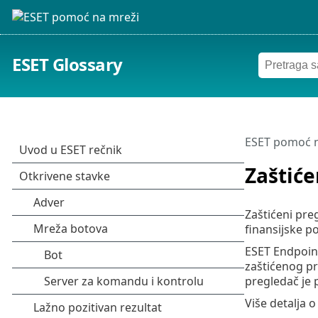
ESET Glossary
ESET pomoć n
Zaštiće
Zaštićeni pre
finansijske p
ESET Endpoint
zaštićenog pre
pregledač je 
Više detalja o