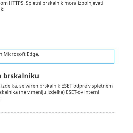
lom HTTPS. Spletni brskalnik mora izpolnjevati
k:
n Microsoft Edge.
m brskalniku
 izdelka, se varen brskalnik ESET odpre v spletnem
rskalnika (ne v meniju izdelka) ESET-ov interni
.