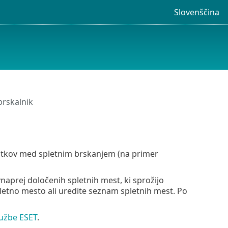
Slovenščina
brskalnik
datkov med spletnim brskanjem (na primer
naprej določenih spletnih mest, ki sprožijo
pletno mesto ali uredite seznam spletnih mest. Po
ružbe ESET
.