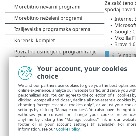
Za zaščiteno 
spodaj navede
Internet 
•
Microsoft
•
Google C
•
Mozilla F
•
Brave 1.6
•
V napra
Your account, your cookies
choice
Odprite 
We and our partners use cookies to give you the best optimize
Ko odpirate v
online experience, analyze our website traffic, and serve you wit
brisalniku, ki
personalized ads. You can agree to the collection of all cookies b
clicking "Accept all and close", decline all non-essential cookies b
seznam preusm
choosing "Accept essential cookies only", or adjust your cooki
settings by clicking "Manage cookies". You also have the right t
withdraw your consent or change your cookie preference
anytime by clicking the "Manage cookies" link in our websit
footer or in your account settings (if available). For mor
information, see our
Cookie Policy
.