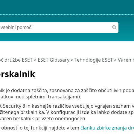
č družbe ESET
>
ESET Glossary
>
Tehnologije ESET > Varen 
rskalnik
ik je dodatna zaščita, zasnovana za zaščito občutljivih po
atkov med spletnimi transakcijami).
 Security 8 in kasnejše različice vsebujejo vgrajen seznam v
čitenega brskalnika. V konfiguraciji izdelka lahko dodate s
 varen brskalnik privzeto onemogočen.
bnosti o tej funkciji najdete v tem
članku zbirke znanja d