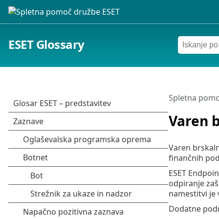
ESET Glossary
Spletna pomo
Varen b
Varen brskaln
finančnih pod
ESET Endpoint
odpiranje zaš
namestitvi je
Dodatne podro