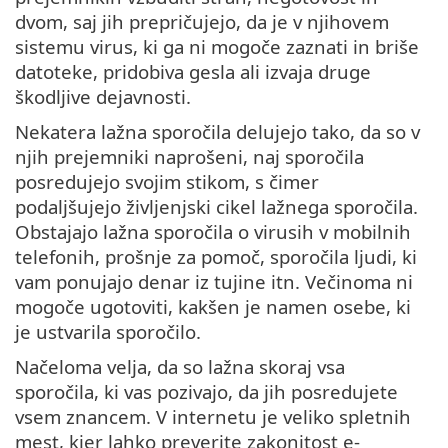
dvom, saj jih prepričujejo, da je v njihovem
sistemu virus, ki ga ni mogoče zaznati in briše
datoteke, pridobiva gesla ali izvaja druge
škodljive dejavnosti.
Nekatera lažna sporočila delujejo tako, da so v
njih prejemniki naprošeni, naj sporočila
posredujejo svojim stikom, s čimer
podaljšujejo življenjski cikel lažnega sporočila.
Obstajajo lažna sporočila o virusih v mobilnih
telefonih, prošnje za pomoč, sporočila ljudi, ki
vam ponujajo denar iz tujine itn. Večinoma ni
mogoče ugotoviti, kakšen je namen osebe, ki
je ustvarila sporočilo.
Načeloma velja, da so lažna skoraj vsa
sporočila, ki vas pozivajo, da jih posredujete
vsem znancem. V internetu je veliko spletnih
mest, kjer lahko preverite zakonitost e-