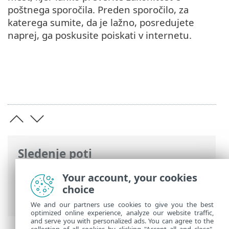
poštnega sporočila. Preden sporočilo, za
katerega sumite, da je lažno, posredujete
naprej, ga poskusite poiskati v internetu.
Sledenje poti
Spletna pomoč družbe ESET
>
ESET
Your account, your cookies
Glossary
>
E-poštne grožnje
> Lažna
choice
sporočila
We and our partners use cookies to give you the best
optimized online experience, analyze our website traffic,
and serve you with personalized ads. You can agree to the