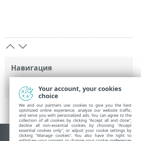
Навигация
Интернет-справка ESET
>
ESET Glossary
Your account, your cookies
>
Обнаружения > Программа-троян
choice
We and our partners use cookies to give you the best
optimized online experience, analyze our website traffic,
and serve you with personalized ads. You can agree to the
collection of all cookies by clicking "Accept all and close",
decline all non-essential cookies by choosing "Accept
essential cookies only", or adjust your cookie settings by
clicking "Manage cookies". You also have the right to
Использовать сайт для ПК
withdraw your consent or change your cookie preferences