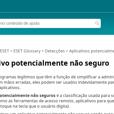
 ESET
>
ESET Glossary
>
Detecções > Aplicativos potencialm
tivo potencialmente não seguro
ogramas legítimos que têm a função de simplificar a admi
m mãos erradas, eles podem ser usados indevidamente para
aplicativos.
potencialmente não seguros
é a classificação usada para so
mo as ferramentas de acesso remoto, aplicativos para qu
 toque na tecla que o usuário digita).
ntrar um aplicativo potencialmente não seguro sendo exe