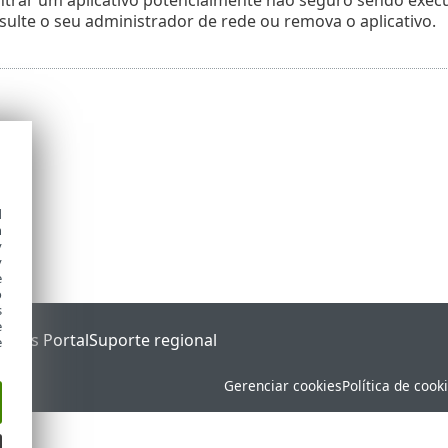
nsulte o seu administrador de rede ou remova o aplicativo.
d
h
y
y
e
o
s
e
tatus Portal
Suporte regional
e
Gerenciar cookies
Política de cook