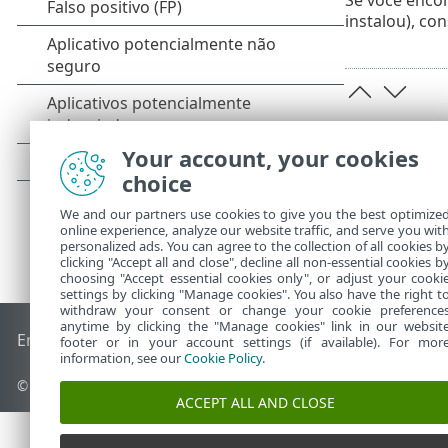
instalou), co
Your account, your cookies
choice
We and our partners use cookies to give you the best optimize
online experience, analyze our website traffic, and serve you wit
personalized ads. You can agree to the collection of all cookies b
clicking "Accept all and close", decline all non-essential cookies b
choosing "Accept essential cookies only", or adjust your cooki
settings by clicking "Manage cookies". You also have the right t
withdraw your consent or change your cookie preference
anytime by clicking the "Manage cookies" link in our websit
End of Life
Base de conhecimento ESET
Fórum ESET
ESET S
footer or in your account settings (if available). For mor
information, see our
Cookie Policy
.
© 1992 - 2026 ESET, spol. s r.o. - Todos os direitos reservados.
ACCEPT ALL AND CLOSE