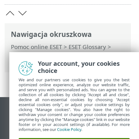
Nawigacja okruszkowa
Pomoc online ESET
>
ESET Glossary
>
Wykrycia > Potencjalnie niebezpieczne
aplikacje
Your account, your cookies
choice
We and our partners use cookies to give you the best
optimized online experience, analyze our website traffic,
and serve you with personalized ads. You can agree to the
collection of all cookies by clicking "Accept all and close",
decline all non-essential cookies by choosing "Accept
essential cookies only", or adjust your cookie settings by
Wyświetl witrynę internetową dla
clicking "Manage cookies". You also have the right to
withdraw your consent or change your cookie preferences
komputerów
anytime by clicking the "Manage cookies" link in our website
footer or in your account settings (if available). For more
End of Life
information, see our
Cookie Policy
.
Baza wiedzy ESET