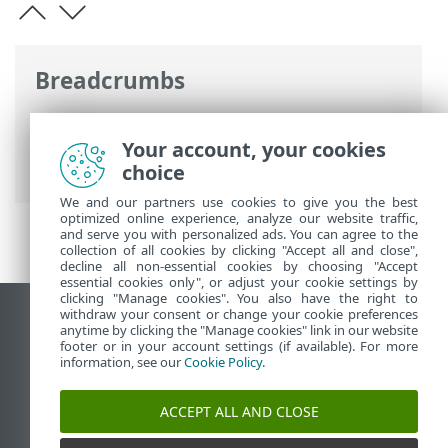
Breadcrumbs
Online-Help van ESET
>
ESET Glossary
>
Bedreigingen en aanvallen > Social
Your account, your cookies
engineering
choice
We and our partners use cookies to give you the best
optimized online experience, analyze our website traffic,
and serve you with personalized ads. You can agree to the
collection of all cookies by clicking "Accept all and close",
decline all non-essential cookies by choosing "Accept
essential cookies only", or adjust your cookie settings by
clicking "Manage cookies". You also have the right to
withdraw your consent or change your cookie preferences
Bureaubladwebsite weergeven
anytime by clicking the "Manage cookies" link in our website
footer or in your account settings (if available). For more
End of Life
information, see our
Cookie Policy
.
ESET Kennisbank
ESET-forum
ACCEPT ALL AND CLOSE
ESET Status Portal