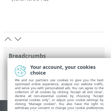
Breadcrumbs
Online-Help van ESET
>
ESET Glossary
>
Your account, your cookies
ESET-technologieën > Zelflerend systeem
choice
We and our partners use cookies to give you the best
optimized online experience, analyze our website traffic,
and serve you with personalized ads. You can agree to the
collection of all cookies by clicking "Accept all and close",
decline all non-essential cookies by choosing "Accept
essential cookies only", or adjust your cookie settings by
clicking "Manage cookies". You also have the right to
withdraw your consent or change your cookie preferences
Bureaubladwebsite weergeven