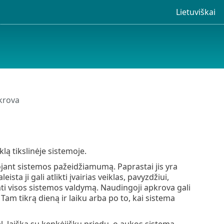
Lietuviškai
krova
lą tikslinėje sistemoje.
ojant sistemos pažeidžiamumą. Paprastai jis yra
ta ji gali atlikti įvairias veiklas, pavyzdžiui,
ti visos sistemos valdymą. Naudingoji apkrova gali
 Tam tikrą dieną ir laiku arba po to, kai sistema
el. laišką su kenkėjišku priedu, o aukos sistema,