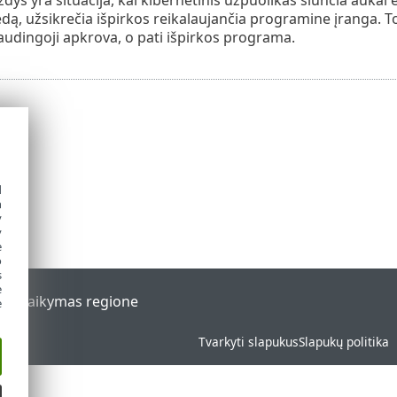
iedą, užsikrečia išpirkos reikalaujančia programine įranga. 
audingoji apkrova, o pati išpirkos programa.
d
h
y
y
e
o
s
e
al
Palaikymas regione
e
Tvarkyti slapukus
Slapukų politika