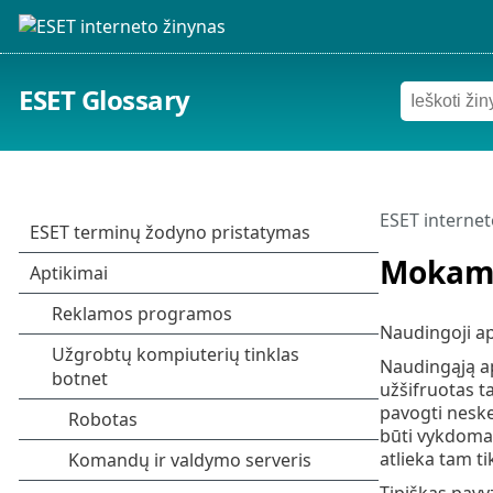
ESET Glossary
ESET internet
Mokamo
Naudingoji apk
Naudingąją ap
užšifruotas ta
pavogti neske
būti vykdoma n
atlieka tam ti
Tipiškas pavyz