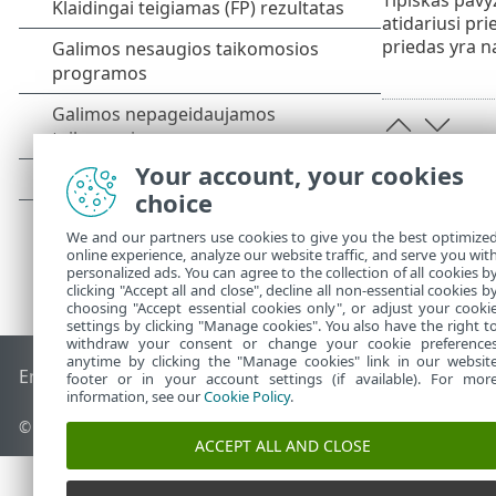
atidariusi pr
priedas yra n
Your account, your cookies
choice
We and our partners use cookies to give you the best optimize
online experience, analyze our website traffic, and serve you wit
personalized ads. You can agree to the collection of all cookies b
clicking "Accept all and close", decline all non-essential cookies b
choosing "Accept essential cookies only", or adjust your cooki
settings by clicking "Manage cookies". You also have the right t
withdraw your consent or change your cookie preference
anytime by clicking the "Manage cookies" link in our websit
End of Life
ESET žinių bazė
ESET forumas
ESET Status Port
footer or in your account settings (if available). For mor
information, see our
Cookie Policy
.
© 1992 - 2026 ESET, spol. s r.o. - Visos teisės saugomos.
ACCEPT ALL AND CLOSE