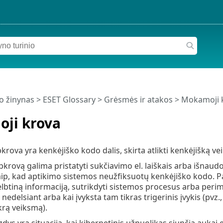
o žinynas
>
ESET Glossary
>
Grėsmės ir atakos > Mokamoji 
ji krova
rova yra kenkėjiško kodo dalis, skirta atlikti kenkėjišką veik
krovą galima pristatyti sukčiavimo el. laiškais arba išnaud
ip, kad aptikimo sistemos neužfiksuotų kenkėjiško kodo. Paleis
lbtiną informaciją, sutrikdyti sistemos procesus arba perim
edelsiant arba kai įvyksta tam tikras trigerinis įvykis (pvz.,
krą veiksmą).
dys yra situacija, kai kibernetinis užpuolikas siunčia aukai 