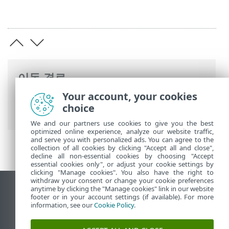
이동 경로
Your account, your cookies
ESET 온라인 도움말
>
ESET Glossary
>
ESET
choice
기술 > UEFI 스캐너
We and our partners use cookies to give you the best
optimized online experience, analyze our website traffic,
and serve you with personalized ads. You can agree to the
collection of all cookies by clicking "Accept all and close",
decline all non-essential cookies by choosing "Accept
essential cookies only", or adjust your cookie settings by
clicking "Manage cookies". You also have the right to
withdraw your consent or change your cookie preferences
anytime by clicking the "Manage cookies" link in our website
데스크톱 사이트 보기
footer or in your account settings (if available). For more
End of Life
information, see our
Cookie Policy
.
ESET 지식 베이스