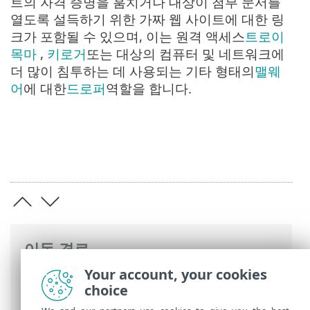
트의 자격 증명을 훔치거나 대상이 첨부 문서를
열도록 설득하기 위한 가짜 웹 사이트에 대한 링
크가 포함될 수 있으며, 이는 원격 액세스
트로이
목마
,
키로거
또는 대상의 컴퓨터 및 네트워크에
더 많이 침투하는 데 사용되는 기타 형태의
맬웨
어
에 대한
드로퍼
역할을 합니다.
이동 경로
Your account, your cookies
ESET 온라인 도움말
>
ESET Glossary
>
이메
choice
일 위협
>
피싱
> 스피어피싱