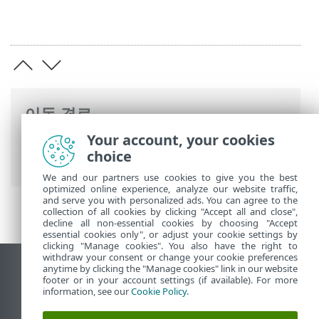
이동 경로
Your account, your cookies
ESET 온라인 도움말
>
ESET Glossary
>
개념
choice
및 용어 > 메모리 덤프
We and our partners use cookies to give you the best
optimized online experience, analyze our website traffic,
and serve you with personalized ads. You can agree to the
collection of all cookies by clicking "Accept all and close",
decline all non-essential cookies by choosing "Accept
essential cookies only", or adjust your cookie settings by
clicking "Manage cookies". You also have the right to
withdraw your consent or change your cookie preferences
anytime by clicking the "Manage cookies" link in our website
데스크톱 사이트 보기
footer or in your account settings (if available). For more
End of Life
information, see our
Cookie Policy
.
ESET 지식 베이스