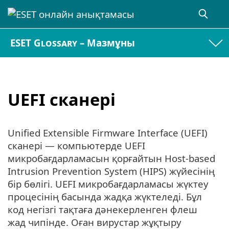
ESET Glossary – Мазмұны
UEFI сканері
Unified Extensible Firmware Interface (UEFI)
сканері — компьютерде UEFI
микробағдарламасын қорғайтын Host-based
Intrusion Prevention System (HIPS) жүйесінің
бір бөлігі. UEFI микробағдарламасы жүктеу
процесінің басында жадқа жүктеледі. Бұл
код негізгі тақтаға дәнекерленген флеш
жад чипінде. Оған вирустар жұқтыру