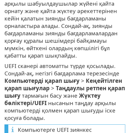
арқылы шабуылдаушылар жүйені қайта
орнату және қайта жүктеу әрекеттерінен
кейін қалатын зиянды бағдарламаны
орналастыра алады. Сондай-ақ, зиянды
бағдарламаны зиянды бағдарламалардан
қорғау құралы шешімдері байқамауы
мүмкін, өйткені олардың көпшілігі бұл
қабатты қарап шықпайды.
UEFI сканері автоматты түрде қосылады.
Сондай-ақ, негізгі бағдарлама терезесінде
Компьютерді қарап шығу
>
Кеңейтілген
қарап шығулар
>
Таңдаулы ретпен қарап
шығу
тармағын басу және
Жүктеу
бөліктері/UEFI
нысанын таңдау арқылы
компьютерді қолмен қарап шығуды іске
қосуға болады.
Компьютерге UEFI зиянкес