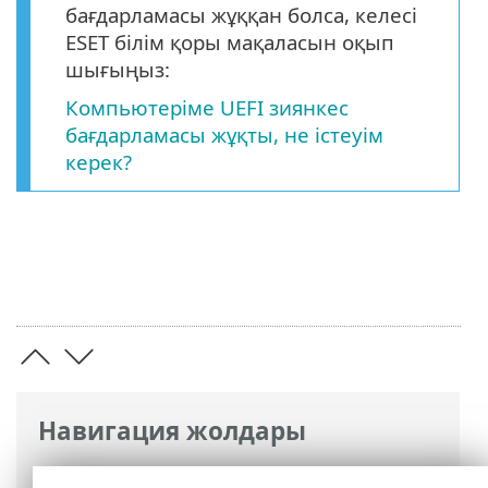
бағдарламасы жұққан болса, келесі
ESET білім қоры мақаласын оқып
шығыңыз:
Компьютеріме UEFI зиянкес
бағдарламасы жұқты, не істеуім
керек?
Навигация жолдары
ESET онлайн анықтамасы
>
ESET