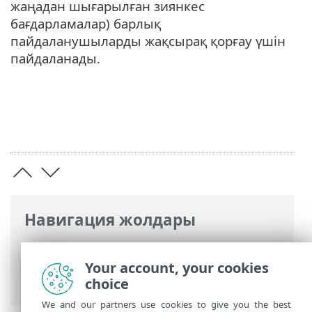
жаңадан шығарылған зиянкес
бағдарламалар) барлық
пайдаланушыларды жақсырақ қорғау үшін
пайдаланады.
Навигация жолдары
ESET онлайн анықтамасы
>
ESET
Glossary
>
ESET технологиялары >
Your account, your cookies
Бүлдіруді блоктаушы
choice
We and our partners use cookies to give you the best