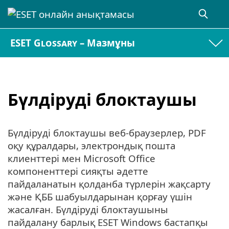
ESET Glossary – Мазмұны
Бүлдіруді блоктаушы
Бүлдіруді блоктаушы веб-браузерлер, PDF
оқу құралдары, электрондық пошта
клиенттері мен Microsoft Office
компоненттері сияқты әдетте
пайдаланатын қолданба түрлерін жақсарту
және ҚББ шабуылдарынан қорғау үшін
жасалған. Бүлдіруді блоктаушыны
пайдалану барлық ESET Windows бастапқы