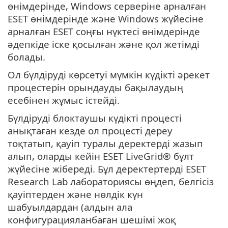
өнімдерінде, Windows серверіне арналған
ESET өнімдерінде және Windows жүйесіне
арналған ESET соңғы нүктесі өнімдерінде
әдепкіде іске қосылған және қол жетімді
болады.
Ол бүлдіруді көрсетуі мүмкін күдікті әрекет
процестерін орындауды бақылаудың
есебінен жұмыс істейді.
Бүлдіруді блоктаушы күдікті процесті
анықтаған кезде ол процесті дереу
тоқтатып, қауіп туралы деректерді жазып
алып, оларды кейін ESET LiveGrid® бұлт
жүйесіне жібереді. Бұл деректертерді ESET
Research Lab лабораториясы өңдеп, белгісіз
қауіптерден және нөлдік күн
шабуылдардан (алдын ала
конфигурацияланбаған шешімі жоқ