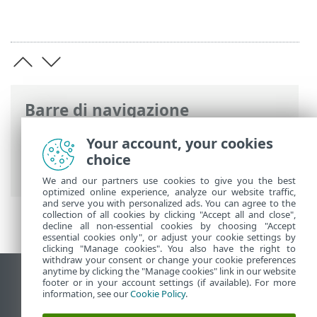
Barre di navigazione
Guida online ESET
>
ESET Glossary
>
Your account, your cookies
Rilevamenti > Applicazioni
choice
potenzialmente pericolose
We and our partners use cookies to give you the best
optimized online experience, analyze our website traffic,
and serve you with personalized ads. You can agree to the
collection of all cookies by clicking "Accept all and close",
decline all non-essential cookies by choosing "Accept
essential cookies only", or adjust your cookie settings by
clicking "Manage cookies". You also have the right to
withdraw your consent or change your cookie preferences
anytime by clicking the "Manage cookies" link in our website
Visualizza sito desktop
footer or in your account settings (if available). For more
information, see our
Cookie Policy
.
End of Life