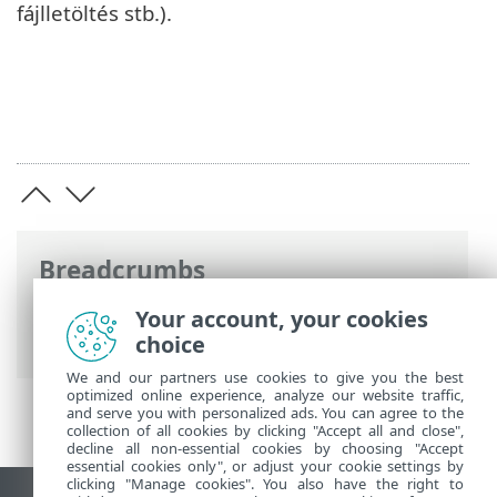
fájlletöltés stb.).
Breadcrumbs
ESET Online súgó
>
ESET Glossary
>
ESET-
Your account, your cookies
technológiák > Java Exploit blokkoló
choice
We and our partners use cookies to give you the best
optimized online experience, analyze our website traffic,
and serve you with personalized ads. You can agree to the
collection of all cookies by clicking "Accept all and close",
decline all non-essential cookies by choosing "Accept
essential cookies only", or adjust your cookie settings by
clicking "Manage cookies". You also have the right to