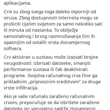
aplikacijama.
Crvi su zbog svega toga daleko otporniji od
virusa. Zbog dostupnosti interneta mogu se
proširiti cijelim svijetom za samo nekoliko sati
ili minuta od nastanka. To obilježje
samostalnog i brzog razmnožavanja čini ih
opasnijim od ostalih vrsta zlonamjernog
softvera.
Crv aktiviran u sustavu može izazvati brojne
neugodnosti: izbrisati datoteke, smanjiti
performanse sustava ili čak deaktivirati
programe. Svojstva računalnog crva čine ga
prikladnim „prijevoznim sredstvom” za druge
vrste infiltracija.
Ako je vaše računalo zaraženo računalnim
crvom, preporučuje se da izbrišete zaražene
datoteke jer vjerojatno sadrže zlonamjerni