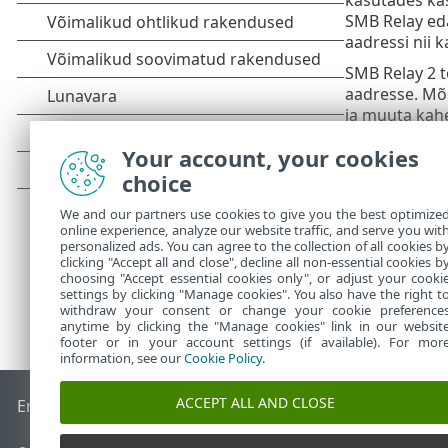
SMB Relay eda
aadressi nii k
SMB Relay 2 t
aadresse. Mõ
ja muuta kahe
normaalse tal
Your account, your cookies
Rünnete välti
choice
We and our partners use cookies to give you the best optimize
online experience, analyze our website traffic, and serve you wit
personalized ads. You can agree to the collection of all cookies b
clicking "Accept all and close", decline all non-essential cookies b
choosing "Accept essential cookies only", or adjust your cooki
settings by clicking "Manage cookies". You also have the right t
withdraw your consent or change your cookie preference
anytime by clicking the "Manage cookies" link in our websit
footer or in your account settings (if available). For mor
information, see our
Cookie Policy
.
ACCEPT ALL AND CLOSE
End of Life
ESET-i teabebaas
ESET-i foorum
ESET Status Por