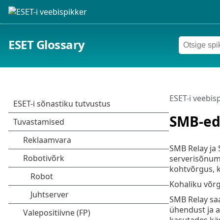
ESET Glossary
ESET-i veebis
SMB-ed
SMB Relay ja
serverisõnumi
kohtvõrgus, k
Kohaliku võr
SMB Relay saa
ühendust ja a
kasutades käs