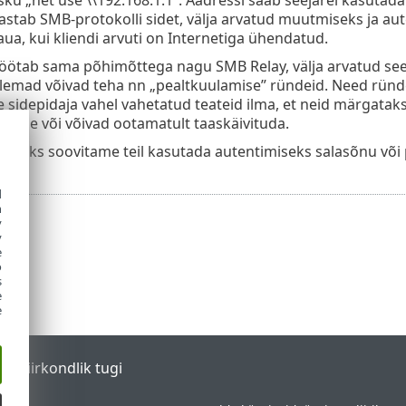
stab SMB-protokolli sidet, välja arvatud muutmiseks ja au
aua, kui kliendi arvuti on Internetiga ühendatud.
öötab sama põhimõttega nagu SMB Relay, välja arvatud see, 
lemad võivad teha nn „pealtkuulamise” ründeid. Need ründ
 sidepidaja vahel vahetatud teateid ilma, et neid märgataks.
itluse või võivad ootamatult taaskäivituda.
miseks soovitame teil kasutada autentimiseks salasõnu või 
d
h
y
y
e
o
s
e
e
tal
Piirkondlik tugi