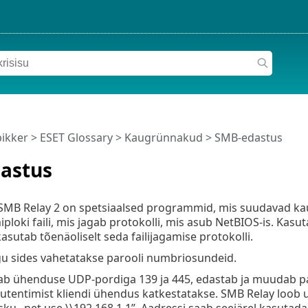
pikker
>
ESET Glossary
>
Kaugrünnakud > SMB-edastus
astus
 SMB Relay 2 on spetsiaalsed programmid, mis suudavad k
ploki faili, mis jagab protokolli, mis asub NetBIOS-is. Kasu
asutab tõenäoliselt seda failijagamise protokolli.
gu sides vahetatakse parooli numbriosundeid.
b ühenduse UDP-pordiga 139 ja 445, edastab ja muudab paket
utentimist kliendi ühendus katkestatakse. SMB Relay loob uu
ku „net use \\192.168.1.1”. Aadressi saab seejärel kasutad