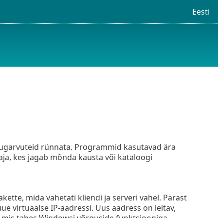
Eesti
augarvuteid rünnata. Programmid kasutavad ära
taja, kes jagab mõnda kausta või kataloogi
te, mida vahetati kliendi ja serveri vahel. Pärast
e virtuaalse IP-aadressi. Uus aadress on leitav,
a mis tahes Windowsi võrguside funktsiooniga.