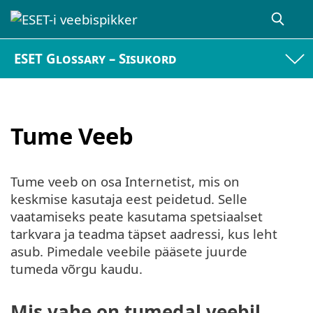
ESET Glossary – Sisukord
Tume Veeb
Tume veeb on osa Internetist, mis on
keskmise kasutaja eest peidetud. Selle
vaatamiseks peate kasutama spetsiaalset
tarkvara ja teadma täpset aadressi, kus leht
asub. Pimedale veebile pääsete juurde
tumeda võrgu kaudu.
Mis vahe on tumedal veebil,