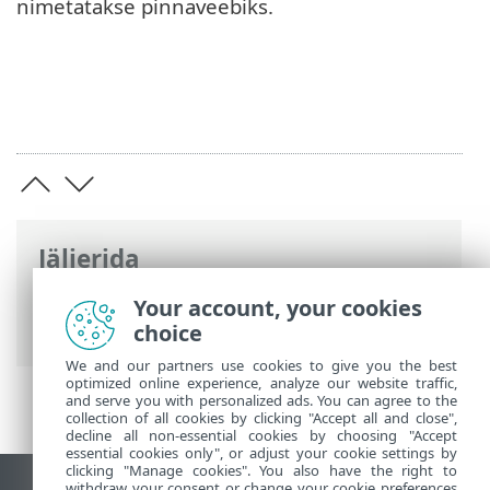
nimetatakse pinnaveebiks.
Jäljerida
ESET-i veebispikker
>
ESET Glossary
>
Your account, your cookies
Mitmesugust > Tume Veeb
choice
We and our partners use cookies to give you the best
optimized online experience, analyze our website traffic,
and serve you with personalized ads. You can agree to the
collection of all cookies by clicking "Accept all and close",
decline all non-essential cookies by choosing "Accept
essential cookies only", or adjust your cookie settings by
clicking "Manage cookies". You also have the right to
withdraw your consent or change your cookie preferences