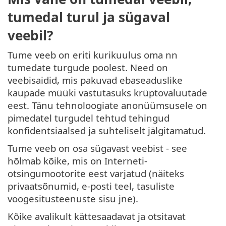
tumedal turul ja sügaval
veebil?
Tume veeb on eriti kurikuulus oma nn
tumedate turgude poolest. Need on
veebisaidid, mis pakuvad ebaseaduslike
kaupade müüki vastutasuks krüptovaluutade
eest. Tänu tehnoloogiate anonüümsusele on
pimedatel turgudel tehtud tehingud
konfidentsiaalsed ja suhteliselt jälgitamatud.
Tume veeb on osa sügavast veebist - see
hõlmab kõike, mis on Interneti-
otsingumootorite eest varjatud (näiteks
privaatsõnumid, e-posti teel, tasuliste
voogesitusteenuste sisu jne).
Kõike avalikult kättesaadavat ja otsitavat