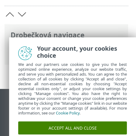
Drobečková navigace
ESET Online nápověda
>
ESET Glossary
>
Your account, your cookies
Technologie ESET > Exploit Blocker
choice
We and our partners use cookies to give you the best
optimized online experience, analyze our website traffic,
and serve you with personalized ads. You can agree to the
collection of all cookies by clicking "Accept all and close",
decline all non-essential cookies by choosing "Accept
essential cookies only", or adjust your cookie settings by
clicking "Manage cookies". You also have the right to
withdraw your consent or change your cookie preferences
Zobrazit verzi pro počítač
anytime by clicking the "Manage cookies" link in our website
footer or in your account settings (if available). For more
End of Life
information, see our
Cookie Policy
.
ESET Databáze znalostí
ESET Forum
ACCEPT ALL AND CLOSE
ESET Status Portal