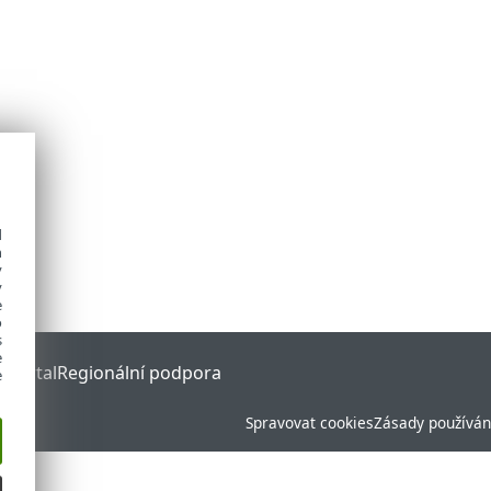
d
h
y
y
e
o
s
e
 Portal
Regionální podpora
e
Spravovat cookies
Zásady používán