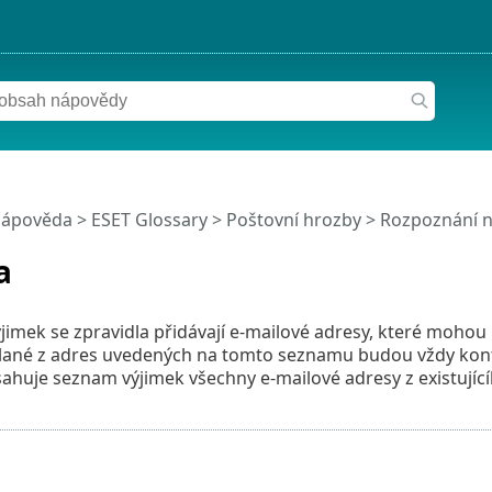
nápověda
>
ESET Glossary
>
Poštovní hrozby
>
Rozpoznání n
a
imek se zpravidla přidávají e-mailové adresy, které mohou 
ílané z adres uvedených na tomto seznamu budou vždy kon
ahuje seznam výjimek všechny e-mailové adresy z existující