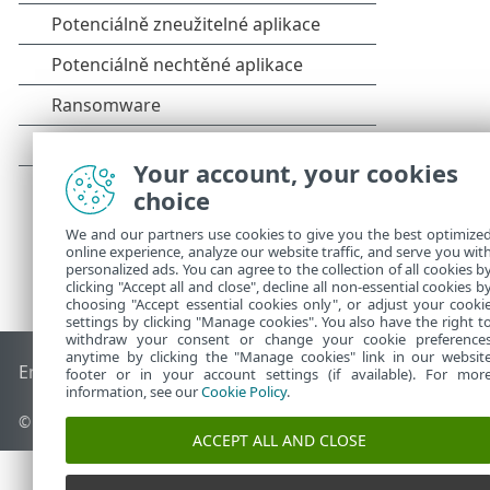
Your account, your cookies
choice
We and our partners use cookies to give you the best optimize
online experience, analyze our website traffic, and serve you wit
personalized ads. You can agree to the collection of all cookies b
clicking "Accept all and close", decline all non-essential cookies b
choosing "Accept essential cookies only", or adjust your cooki
settings by clicking "Manage cookies". You also have the right t
withdraw your consent or change your cookie preference
anytime by clicking the "Manage cookies" link in our websit
End of Life
ESET Databáze znalostí
ESET Forum
ESET Status
footer or in your account settings (if available). For mor
information, see our
Cookie Policy
.
© 1992 - 2026 ESET, spol. s r.o. - Všechna práva vyhrazena.
ACCEPT ALL AND CLOSE