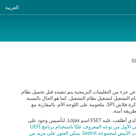
العربية
B
بت الخاص بواجهة البرامج الثابتة الموحدة القابلة للتوسعة (UEFI) عبارة عن جزء من التعليمات البرمجية يتم تنفيذه قبل تحميل نظام
ام التشغيل لتشغيل نظام التشغيل. كما هو الحال بالنسبة
في سبتمبر 2018، اكتشف باحثو ESET هجومًا إلكترونيًا استخدم برنامج UEFI rootkit، الذي أطلقت عليه ESET اسم LoJax، لتأسيس وجود على
يمكن العثور على مزيد من المعلومات حول هذا الهجوم الإلكتروني الأول من نوعه المعروف علنًا باستخدام برنامج UEFI
.
يمكن العثور على مزيد من