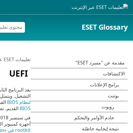
ESET Glossary
تعليمات ESET عبر الإنترنت
UEFI
التشغيل. ويتمثل
لنظام BIOS
القديم، يتم تخزين 
BIOS
القديم، تطبق برامج UEFI الثابتة آليات ثقة إض
أجهزة كمبيوتر ال
rootkit في «LoJax: تم العثور على أول برنامج UEFI rootkit في البرية، بإذن من الكتاب الأبيض لمجموعة Sednit