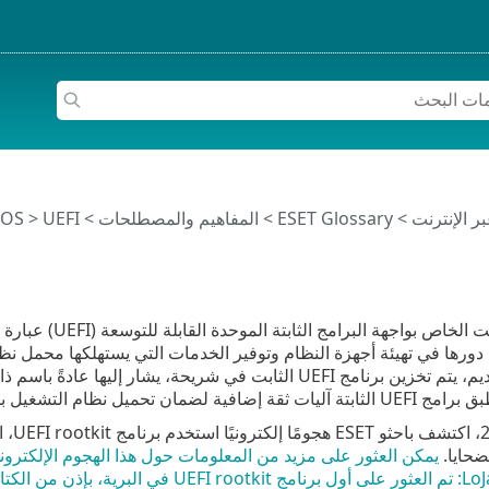
>
ESET Glossary
>
المفاهيم والمصطلحات >
> UEFI
IOS
يعد البرنامج الثا
 دورها في تهيئة أجهزة النظام وتوفير الخدمات التي يستهلكها محمل نظ
برنامج UEFI الثابت في شريحة، يشار إليها عادةً باسم ذاكرة فلاش SPI، ملحومة على اللوحة الأم. بالمقارنة مع
افية لضمان تحميل نظام التشغيل بطريقة آمنة.
ضحايا.