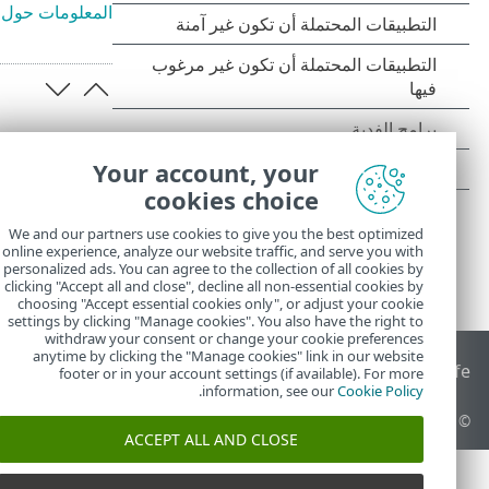
المعلومات حول الأمان المرتبط بـ EFI
Your account, your
cookies choice
We and our partners use cookies to give you the best optimized
online experience, analyze our website traffic, and serve you with
personalized ads. You can agree to the collection of all cookies by
clicking "Accept all and close", decline all non-essential cookies by
choosing "Accept essential cookies only", or adjust your cookie
settings by clicking "Manage cookies". You also have the right to
withdraw your consent or change your cookie preferences
anytime by clicking the "Manage cookies" link in our website
End of Life
قاعدة معارف ESET
منتدى ESET
ESET Status Portal
ا
footer or in your account settings (if available). For more
.
information, see our
Cookie Policy
© 1992 - 2026 ESET, spol. s r.o.‎ - جميع الحقوق محفوظة.
ACCEPT ALL AND CLOSE