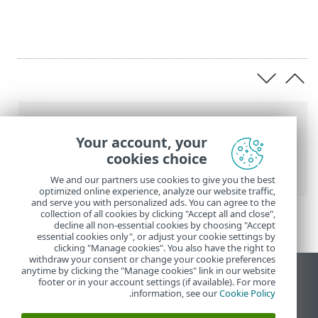
عناصر التنقل التفصيلي
Your account, your
تعليمات ESET عبر الإنترنت
>
ESET Glossary
>
cookies choice
التهديدات وعمليات الهجوم > إخفاء المعلومات
We and our partners use cookies to give you the best
optimized online experience, analyze our website traffic,
and serve you with personalized ads. You can agree to the
collection of all cookies by clicking "Accept all and close",
decline all non-essential cookies by choosing "Accept
essential cookies only", or adjust your cookie settings by
clicking "Manage cookies". You also have the right to
withdraw your consent or change your cookie preferences
anytime by clicking the "Manage cookies" link in our website
عرض موقع سطح المكتب
footer or in your account settings (if available). For more
.
information, see our
Cookie Policy
End of Life