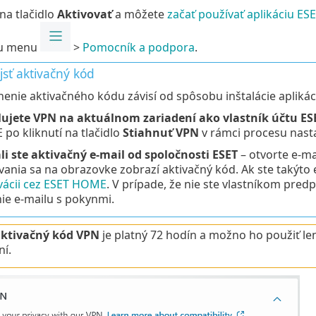
 na tlačidlo
Aktivovať
a môžete
začať používať aplikáciu ES
nu menu
>
Pomocník a podpora
.
jsť aktivačný kód
enie aktivačného kódu závisí od spôsobu inštalácie aplikác
lujete VPN na aktuálnom zariadení ako vlastník účtu 
po kliknutí na tlačidlo
Stiahnuť VPN
v rámci procesu nast
li ste aktivačný e‑mail od spoločnosti ESET
– otvorte e‑mai
vania sa na obrazovke zobrazí aktivačný kód. Ak ste takýto 
ivácii cez ESET HOME
. V prípade, že nie ste vlastníkom pre
nie e‑mailu s pokynmi.
ktivačný kód VPN
je platný 72 hodín a možno ho použiť l
ní.