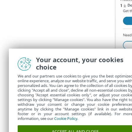
Your account, your cookies
choice
We and our partners use cookies to give you the best optimize
online experience, analyze our website traffic, and serve you wit
personalized ads. You can agree to the collection of all cookies b
clicking "Accept all and close", decline all non-essential cookies b
choosing "Accept essential cookies only", or adjust your cooki
settings by clicking "Manage cookies". You also have the right t
withdraw your consent or change your cookie preference
anytime by clicking the "Manage cookies" link in our websit
footer or in your account settings (if available). For mor
information, see our
Cookie Policy
.
ACCEPT ALL AND CLOSE