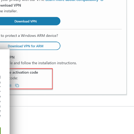
d
h
y
y
e
o
s
e
e