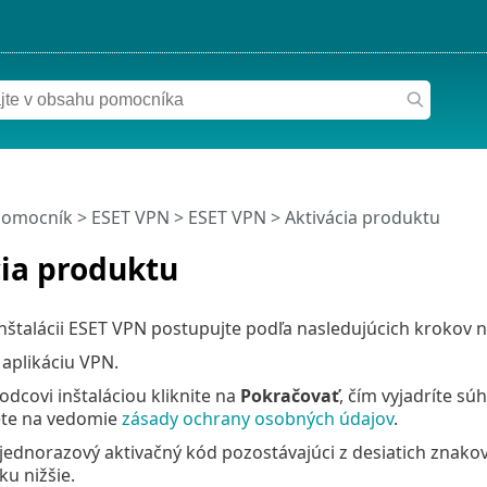
pomocník
>
ESET VPN
>
ESET VPN
> Aktivácia produktu
cia produktu
nštalácii ESET VPN postupujte podľa nasledujúcich krokov n
 aplikáciu VPN.
odcovi inštaláciou kliknite na
Pokračovať
, čím vyjadríte sú
te na vedomie
zásady ochrany osobných údajov
.
jednorazový aktivačný kód pozostávajúci z desiatich znakov. 
u nižšie.