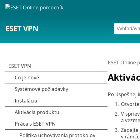
ESET VPN
ESET Online 
Aktivá
Po úspešnej i
1.
Otvorte
2.
V spriev
a vezme
3.
Zadajte 
v rámček