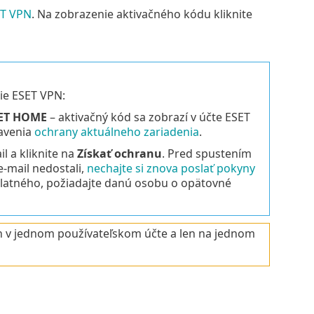
ET VPN
. Na zobrazenie aktivačného kódu kliknite
ie ESET VPN:
ESET HOME
– aktivačný kód sa zobrazí v účte ESET
avenia
ochrany aktuálneho zariadenia
.
l a kliknite na
Získať ochranu
. Pred spustením
e‑mail nedostali,
nechajte si znova poslať pokyny
dplatného, požiadajte danú osobu o opätovné
en v jednom používateľskom účte a len na jednom