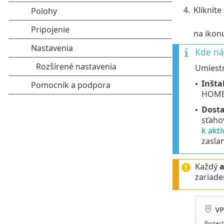
4.
Kliknite
na iko
Kde ná
Umiestn
Inšta
•
HOME 
Dosta
•
sťaho
k akt
zasla
Každý
a
zariade