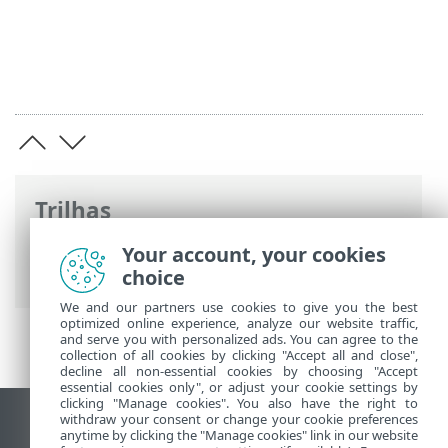
Trilhas
Ajuda on-line ESET
>
ESET VPN
>
ESET VPN
Your account, your cookies
para roteador
> Desativação
choice
We and our partners use cookies to give you the best
optimized online experience, analyze our website traffic,
and serve you with personalized ads. You can agree to the
collection of all cookies by clicking "Accept all and close",
decline all non-essential cookies by choosing "Accept
essential cookies only", or adjust your cookie settings by
clicking "Manage cookies". You also have the right to
withdraw your consent or change your cookie preferences
Ver site para desktop
anytime by clicking the "Manage cookies" link in our website