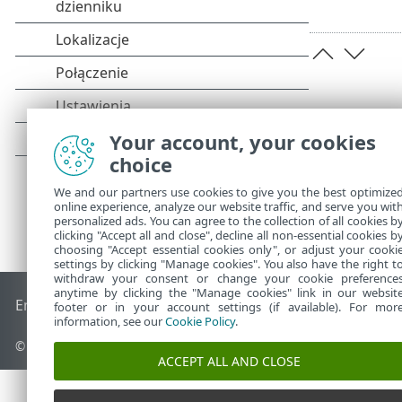
Your account, your cookies
choice
We and our partners use cookies to give you the best optimize
online experience, analyze our website traffic, and serve you wit
personalized ads. You can agree to the collection of all cookies b
clicking "Accept all and close", decline all non-essential cookies b
choosing "Accept essential cookies only", or adjust your cooki
settings by clicking "Manage cookies". You also have the right t
withdraw your consent or change your cookie preference
anytime by clicking the "Manage cookies" link in our websit
End of Life
Baza wiedzy ESET
Forum ESET
ESET Status Port
footer or in your account settings (if available). For mor
information, see our
Cookie Policy
.
© 1992 - 2026 ESET, spol. s r.o. – Wszelkie prawa zastrzeżone.
ACCEPT ALL AND CLOSE