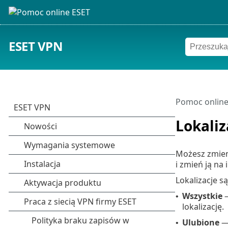
ESET VPN
Pomoc online
Lokaliz
Możesz zmien
i zmień ją na 
Lokalizacje s
Wszystkie
—
•
lokalizację.
Ulubione
— 
•