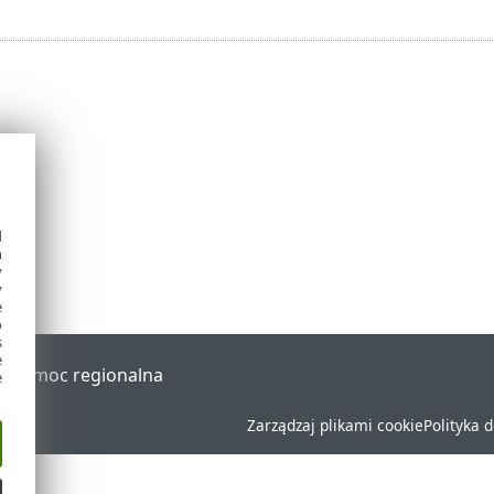
d
h
y
y
e
o
s
e
al
Pomoc regionalna
e
Zarządzaj plikami cookie
Polityka 