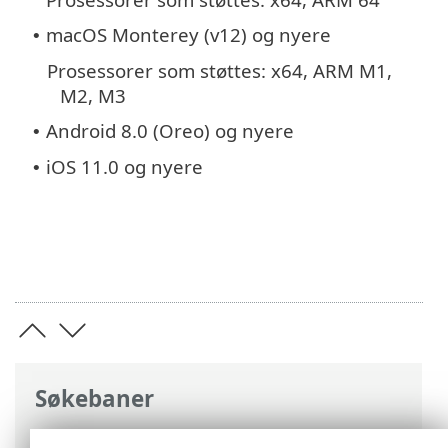
macOS Monterey (v12) og nyere
•
Prosessorer som støttes: x64, ARM M1,
M2, M3
Android 8.0 (Oreo) og nyere
•
iOS 11.0 og nyere
•
Søkebaner
ESET Hjelp på internett
>
ESET VPN
>
ESET