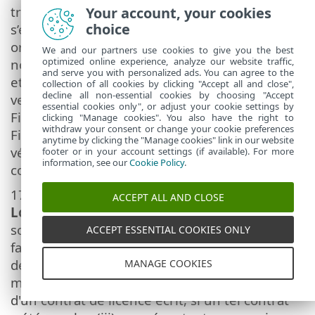
transfert des droits est direct, c’est-à-dire qu’il
Your account, your cookies
choice
s’effectue directement de l’Utilisateur Final
original au nouvel Utilisateur Final ; (iii) le
We and our partners use cookies to give you the best
optimized online experience, analyze our website traffic,
nouvel Utilisateur Final assume tous les droits
and serve you with personalized ads. You can agree to the
et devoirs de l’Utilisateur Final d’origine en
collection of all cookies by clicking "Accept all and close",
decline all non-essential cookies by choosing "Accept
vertu du présent Contrat ; (iv) l’Utilisateur
essential cookies only", or adjust your cookie settings by
Final d’origine transmet au nouvel Utilisateur
clicking "Manage cookies". You also have the right to
withdraw your consent or change your cookie preferences
Final toute la documentation permettant de
anytime by clicking the "Manage cookies" link in our website
vérifier l’authenticité du Logiciel,
footer or in your account settings (if available). For more
information, see our
Cookie Policy
.
conformément à l’article 17.
17.
Vérification de l’authenticité du
ACCEPT ALL AND CLOSE
Logiciel.
L’Utilisateur final peut démontrer
son droit d'utiliser le Logiciel de l'une des
ACCEPT ESSENTIAL COOKIES ONLY
façons suivantes : (i) au moyen d'un certificat
de licence émis par le Fournisseur ou un tiers
MANAGE COOKIES
mandaté par le Fournisseur ; (ii) au moyen
d'un contrat de licence écrit, si un tel contrat