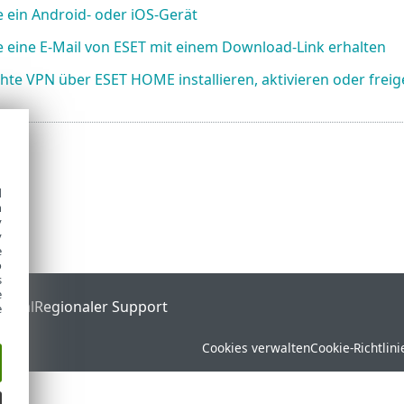
e ein Android- oder iOS-Gerät
e eine E-Mail von ESET mit einem Download-Link erhalten
hte VPN über ESET HOME installieren, aktivieren oder frei
d
h
y
y
e
o
s
e
ortal
Regionaler Support
e
Cookies verwalten
Cookie-Richtlini