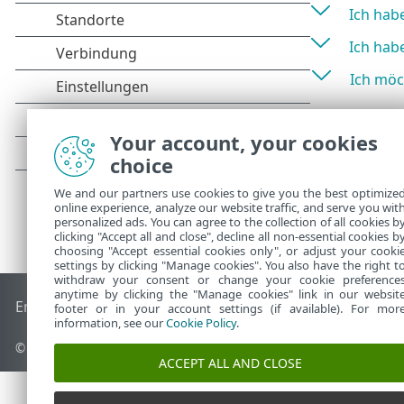
Ich hab
Ich hab
Ich möc
Your account, your cookies
choice
We and our partners use cookies to give you the best optimize
online experience, analyze our website traffic, and serve you wit
personalized ads. You can agree to the collection of all cookies b
clicking "Accept all and close", decline all non-essential cookies b
choosing "Accept essential cookies only", or adjust your cooki
settings by clicking "Manage cookies". You also have the right t
withdraw your consent or change your cookie preference
anytime by clicking the "Manage cookies" link in our websit
End of Life
ESET Knowledgebase
ESET-Forum
ESET Status P
footer or in your account settings (if available). For mor
information, see our
Cookie Policy
.
© 1992 - 2026 ESET, spol. s r. o. - Alle Rechte vorbehalten.
ACCEPT ALL AND CLOSE