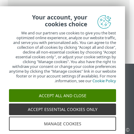
عناصر التنقل التفصيلي
Your account, your
تعليمات ESET عبر الإنترنت
>
ESET VPN
>
cookies choice
شبكة ESET VPN لجهاز التوجيه
> إلغاء التنشيط
We and our partners use cookies to give you the best
optimized online experience, analyze our website traffic,
and serve you with personalized ads. You can agree to the
collection of all cookies by clicking "Accept all and close",
decline all non-essential cookies by choosing "Accept
essential cookies only", or adjust your cookie settings by
clicking "Manage cookies". You also have the right to
withdraw your consent or change your cookie preferences
anytime by clicking the "Manage cookies" link in our website
عرض موقع سطح المكتب
footer or in your account settings (if available). For more
.
information, see our
Cookie Policy
End of Life
قاعدة معارف ESET
ACCEPT ALL AND CLOSE
منتدى ESET
ESET Status Portal
ACCEPT ESSENTIAL COOKIES ONLY
الدعم الإقليمي
MANAGE COOKIES
© 1992 - 2026 ESET, spol. s
إدارة ملفات تعريف الارتباط