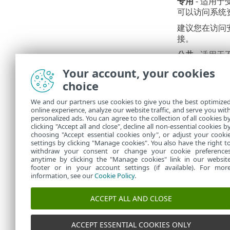
专用
- 适用
可以访问系统
建议您在访问
接。
公共
- 适用
源处于停用状
Your account, your cookies
建议您在访问
choice
用户定义的配
We and our partners use cookies to give you the best optimize
online experience, analyze our website traffic, and serve you wit
不正确
personalized ads. You can agree to the collection of all cookies b
clicking "Accept all and close", decline all non-essential cookies b
choosing "Accept essential cookies only", or adjust your cooki
settings by clicking "Manage cookies". You also have the right t
withdraw your consent or change your cookie preference
anytime by clicking the "Manage cookies" link in our websit
footer or in your account settings (if available). For mor
information, see our
Cookie Policy
.
ACCEPT ALL AND CLOSE
ACCEPT ESSENTIAL COOKIES ONLY