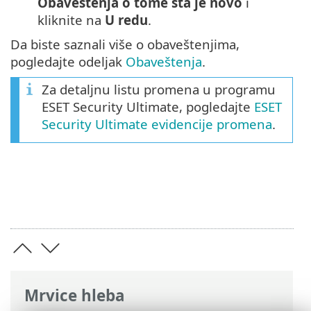
Obaveštenja o tome šta je novo
i
kliknite na
U redu
.
Da biste saznali više o obaveštenjima,
pogledajte odeljak
Obaveštenja
.
Za detaljnu listu promena u programu
ESET Security Ultimate, pogledajte
ESET
Security Ultimate evidencije promena
.
Mrvice hleba