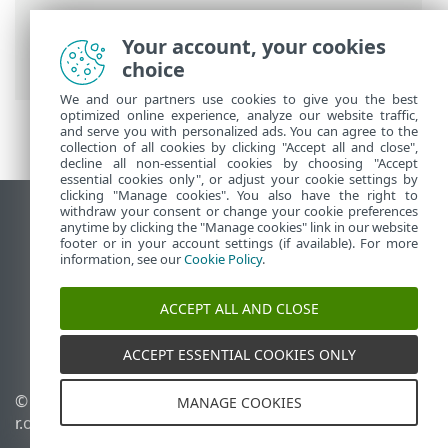
ESET pomoć na mreži
>
ESET Security
Ultimate
>
ESET Security Ultimate
>
Your account, your cookies
Novine
choice
We and our partners use cookies to give you the best
optimized online experience, analyze our website traffic,
and serve you with personalized ads. You can agree to the
collection of all cookies by clicking "Accept all and close",
decline all non-essential cookies by choosing "Accept
essential cookies only", or adjust your cookie settings by
clicking "Manage cookies". You also have the right to
withdraw your consent or change your cookie preferences
Prikaži lokaciju za računare
anytime by clicking the "Manage cookies" link in our website
footer or in your account settings (if available). For more
End of Life
information, see our
Cookie Policy
.
ESET Forum
ESET baza znanja
ACCEPT ALL AND CLOSE
ESET Status Portal
Regionalna podrška
ACCEPT ESSENTIAL COOKIES ONLY
© 1992 - 2026 ESET, spol. s
Upravljanje kolačićima
MANAGE COOKIES
r.o. - Sva prava zadržana.
Smernice u vezi sa
kolačićima