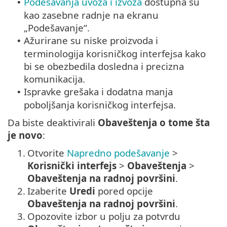
Podešavanja uvoza i izvoza
dostupna su
•
kao zasebne radnje na ekranu
„Podešavanje“.
Ažurirane su niske proizvoda i
•
terminologija korisničkog interfejsa kako
bi se obezbedila dosledna i precizna
komunikacija.
Ispravke grešaka i dodatna manja
•
poboljšanja korisničkog interfejsa.
Da biste deaktivirali
Obaveštenja o tome šta
je novo
:
1.
Otvorite
Napredno podešavanje
>
Korisnički interfejs
>
Obaveštenja
>
Obaveštenja na radnoj površini
.
2.
Izaberite
Uredi
pored opcije
Obaveštenja na radnoj površini
.
3.
Opozovite izbor u polju za potvrdu