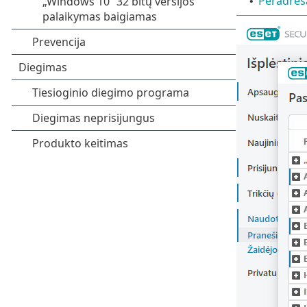
Peradres
•