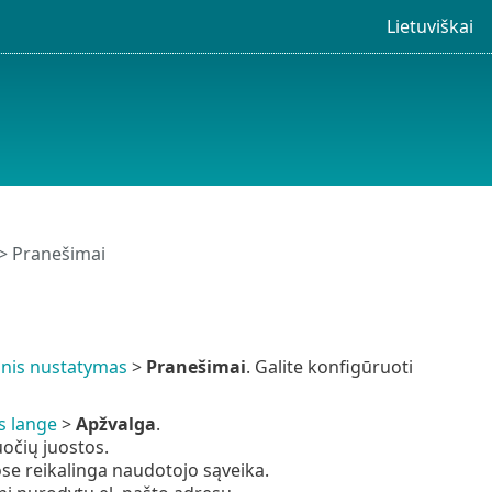
Lietuviškai
> Pranešimai
tinis nustatymas
>
Pranešimai
. Galite konfigūruoti
s lange
>
Apžvalga
.
očių juostos.
ose reikalinga naudotojo sąveika.