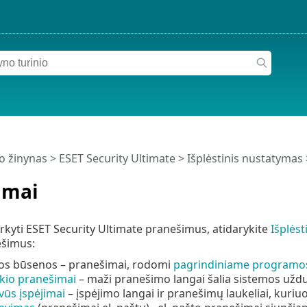
o žinynas
>
ESET Security Ultimate
>
Išplėstinis nustatymas
imai
kyti ESET Security Ultimate pranešimus, atidarykite
Išplės
ešimus:
s būsenos – pranešimai, rodomi
pagrindiniame programo
kio pranešimai
– maži pranešimo langai šalia sistemos uždu
vūs įspėjimai
– įspėjimo langai ir pranešimų laukeliai, kuriu