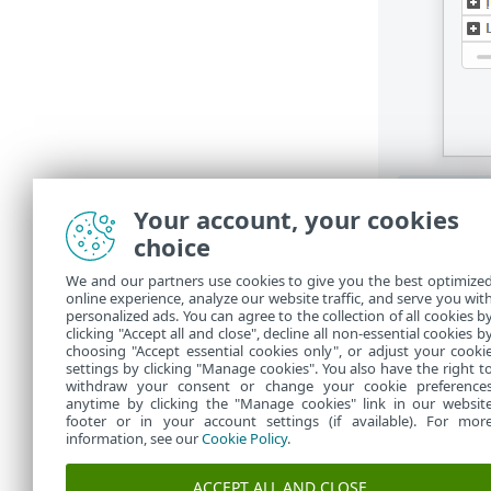
Your account, your cookies
choice
Progra
We and our partners use cookies to give you the best optimize
online experience, analyze our website traffic, and serve you wit
Programos b
personalized ads. You can agree to the collection of all cookies b
clicking "Accept all and close", decline all non-essential cookies b
programos l
choosing "Accept essential cookies only", or adjust your cooki
settings by clicking "Manage cookies". You also have the right t
withdraw your consent or change your cookie preference
anytime by clicking the "Manage cookies" link in our websit
footer or in your account settings (if available). For mor
information, see our
Cookie Policy
.
ACCEPT ALL AND CLOSE