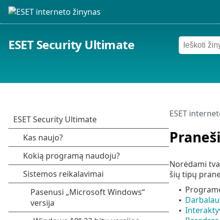
ESET Security Ultimate
ESET internet
Praneš
Norėdami tvar
šių tipų pran
Programo
•
Darbalau
•
Interakty
•