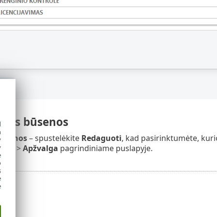
mos būsenos
d
h
ūsenos
– spustelėkite
Redaguoti
, kad pasirinktumėte, k
y
y
ango
>
Apžvalga
pagrindiniame puslapyje.
e
o
s
e
e