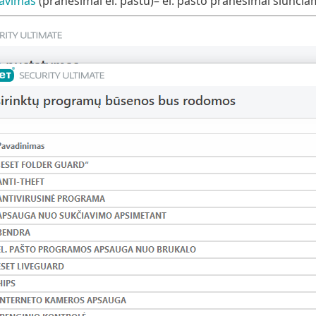
avimas
(pranešimai el. paštu)– el. pašto pranešimai siunčia