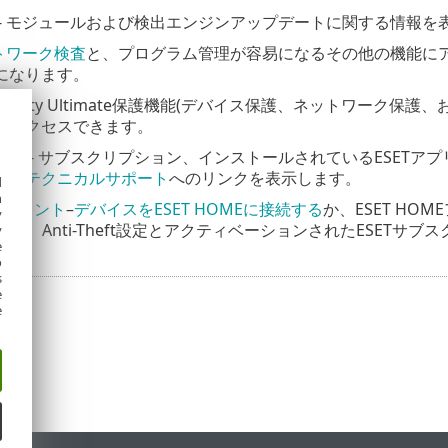
- モジュールおよび検出エンジンアップデートに関する情報を
トワーク検査
と、プログラム管理が容易になるその他の機能に
になります。
T Security Ultimate保護機能(デバイス保護、ネットワ
へアクセスできます。
ート
- サブスクリプション、インストールされているESETア
ス
、
テクニカルサポート
へのリンクを表示します。
d
h
Eアカウント
–
デバイスをESET HOMEに接続する
か、ESET H
y
して、Anti-Theft設定とアクティベーションされたESET
y
e
o
s
e
e