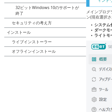
ィンド
メインプログラム
ン(現在選択
システム
•
ダークモ
•
ライトモ
•