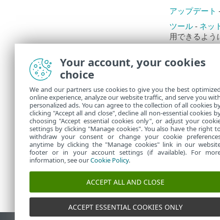
アップデート
ツール
-
ネッ
用できるよう
設定
- ESE
Your account, your cookies
し、
詳細設定
choice
ヘルプとサポ
ナレッジベー
We and our partners use cookies to give you the best optimize
online experience, analyze our website traffic, and serve you wit
ESET HOM
personalized ads. You can agree to the collection of all cookies b
HOME
を使用
clicking "Accept all and close", decline all non-essential cookies b
choosing "Accept essential cookies only", or adjust your cooki
settings by clicking "Manage cookies". You also have the right t
withdraw your consent or change your cookie preference
anytime by clicking the "Manage cookies" link in our websit
footer or in your account settings (if available). For mor
information, see our
Cookie Policy
.
ACCEPT ALL AND CLOSE
ACCEPT ESSENTIAL COOKIES ONLY