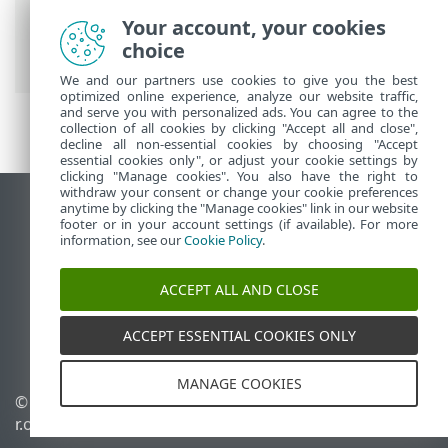
Ultimate
>
詳細設定
>
検査
>
ホスト侵入防
Your account, your cookies
止システム(HIPS)
>
HIPSインタラクティブ
choice
ウィンドウ
> 学習モード終了
We and our partners use cookies to give you the best
optimized online experience, analyze our website traffic,
and serve you with personalized ads. You can agree to the
collection of all cookies by clicking "Accept all and close",
decline all non-essential cookies by choosing "Accept
essential cookies only", or adjust your cookie settings by
clicking "Manage cookies". You also have the right to
withdraw your consent or change your cookie preferences
anytime by clicking the "Manage cookies" link in our website
デスクトップサイトの表示
footer or in your account settings (if available). For more
End of Life
information, see our
Cookie Policy
.
ESETナレッジベース
ACCEPT ALL AND CLOSE
ESETフォーラム
ESET Status Portal
ACCEPT ESSENTIAL COOKIES ONLY
地域サポート
MANAGE COOKIES
© 1992 - 2026 ESET, spol. s
Cookieの管理
r.o. - All rights reserved.
Cookieポリシー