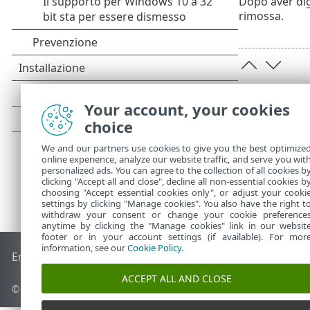
Dopo aver dig
rimossa.
Your account, your cookies
choice
We and our partners use cookies to give you the best optimize
online experience, analyze our website traffic, and serve you wit
personalized ads. You can agree to the collection of all cookies b
clicking "Accept all and close", decline all non-essential cookies b
choosing "Accept essential cookies only", or adjust your cooki
settings by clicking "Manage cookies". You also have the right t
withdraw your consent or change your cookie preference
anytime by clicking the "Manage cookies" link in our websit
footer or in your account settings (if available). For mor
information, see our
Cookie Policy
.
End of Life
ESET Knowledge Base
Forum ESET
ESET Status 
ACCEPT ALL AND CLOSE
© 1992 - 2026 ESET, spol. s r.o. - Tutti i diritti riservati.