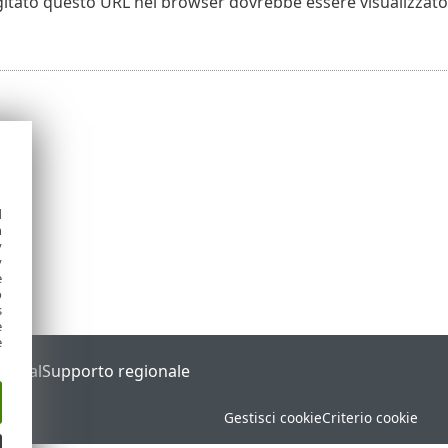
itato questo URL nel browser dovrebbe essere visualizzato
d
h
y
y
e
o
s
e
e
Portal
Supporto regionale
Gestisci cookie
Criterio cookie