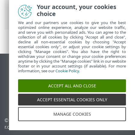
Ultimate
>
Configurazione avanzata
>
Your account, your cookies
Interfaccia utente
> Supporto per la
choice
lettura dello schermo
We and our partners use cookies to give you the best
optimized online experience, analyze our website traffic,
and serve you with personalized ads. You can agree to the
collection of all cookies by clicking "Accept all and close",
decline all non-essential cookies by choosing "Accept
essential cookies only", or adjust your cookie settings by
clicking "Manage cookies". You also have the right to
withdraw your consent or change your cookie preferences
anytime by clicking the "Manage cookies" link in our website
Visualizza sito desktop
footer or in your account settings (if available). For more
information, see our
Cookie Policy
.
End of Life
ESET Knowledge Base
ACCEPT ALL AND CLOSE
Forum ESET
ESET Status Portal
ACCEPT ESSENTIAL COOKIES ONLY
Supporto regionale
MANAGE COOKIES
© 1992 - 2026 ESET, spol. s
Gestisci cookie
r.o. - Tutti i diritti riservati.
Criterio cookie