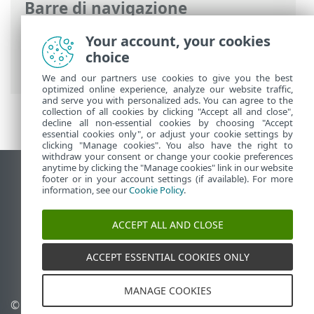
Barre di navigazione
Guida online ESET
>
ESET Security
Your account, your cookies
Ultimate
>
ESET Security Ultimate
>
choice
Prevenzione
We and our partners use cookies to give you the best
optimized online experience, analyze our website traffic,
and serve you with personalized ads. You can agree to the
collection of all cookies by clicking "Accept all and close",
decline all non-essential cookies by choosing "Accept
essential cookies only", or adjust your cookie settings by
clicking "Manage cookies". You also have the right to
withdraw your consent or change your cookie preferences
anytime by clicking the "Manage cookies" link in our website
Visualizza sito desktop
footer or in your account settings (if available). For more
information, see our
Cookie Policy
.
End of Life
ESET Knowledge Base
ACCEPT ALL AND CLOSE
Forum ESET
ESET Status Portal
ACCEPT ESSENTIAL COOKIES ONLY
Supporto regionale
MANAGE COOKIES
© 1992 - 2026 ESET, spol. s
Gestisci cookie