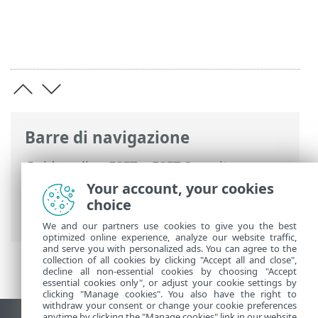
Barre di navigazione
Guida online ESET
>
ESET Security
Ultimate
>
Installazione
> Finestre di
Your account, your cookies
dialogo: installazione > Attivazione >
choice
Registrazione
We and our partners use cookies to give you the best
optimized online experience, analyze our website traffic,
and serve you with personalized ads. You can agree to the
collection of all cookies by clicking "Accept all and close",
decline all non-essential cookies by choosing "Accept
essential cookies only", or adjust your cookie settings by
clicking "Manage cookies". You also have the right to
withdraw your consent or change your cookie preferences
anytime by clicking the "Manage cookies" link in our website