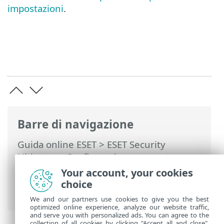
impostazioni
.
Barre di navigazione
Guida online ESET
>
ESET Security
Ultimate
>
Configurazione avanzata
>
Ripristina impostazioni della
Your account, your cookies
configurazione avanzata > Ripristina
choice
impostazioni predefinite
We and our partners use cookies to give you the best
optimized online experience, analyze our website traffic,
and serve you with personalized ads. You can agree to the
collection of all cookies by clicking "Accept all and close",