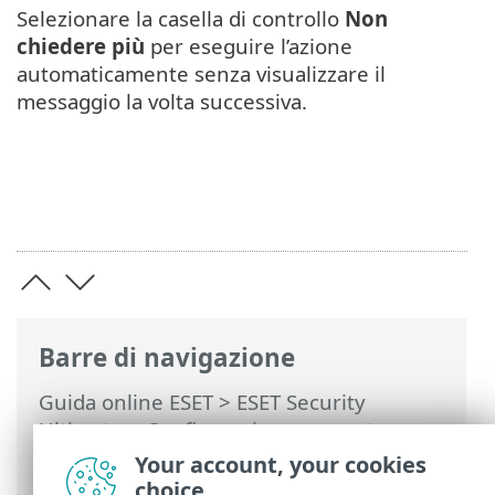
Selezionare la casella di controllo
Non
chiedere più
per eseguire l’azione
automaticamente senza visualizzare il
messaggio la volta successiva.
Barre di navigazione
Guida online ESET
>
ESET Security
Ultimate
>
Configurazione avanzata
>
Protezioni
>
Protezione client di posta
>
Your account, your cookies
Gestione degli elenchi di indirizzi
>
Elenci
choice