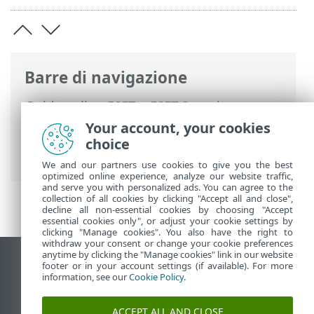
Barre di navigazione
Guida online ESET
>
ESET Security
Ultimate
>
Configurazione avanzata
>
Your account, your cookies
Protezioni
>
Protezione accesso alla rete
choice
> Protezione attacchi di rete (IDS)
We and our partners use cookies to give you the best
optimized online experience, analyze our website traffic,
and serve you with personalized ads. You can agree to the
collection of all cookies by clicking "Accept all and close",
decline all non-essential cookies by choosing "Accept
essential cookies only", or adjust your cookie settings by
clicking "Manage cookies". You also have the right to
withdraw your consent or change your cookie preferences
anytime by clicking the "Manage cookies" link in our website
Visualizza sito desktop
footer or in your account settings (if available). For more
information, see our
Cookie Policy
.
End of Life
ESET Knowledge Base
ACCEPT ALL AND CLOSE