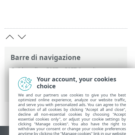
Barre di navigazione
Guida online ESET
>
ESET Security
Ultimate
>
Configurazione avanzata
>
Your account, your cookies
Protezioni
>
Protezione accesso alla rete
choice
> Network Inspector
We and our partners use cookies to give you the best
optimized online experience, analyze our website traffic,
and serve you with personalized ads. You can agree to the
collection of all cookies by clicking "Accept all and close",
decline all non-essential cookies by choosing "Accept
essential cookies only", or adjust your cookie settings by
clicking "Manage cookies". You also have the right to
withdraw your consent or change your cookie preferences
anytime by clicking the "Manage cookies" link in our website