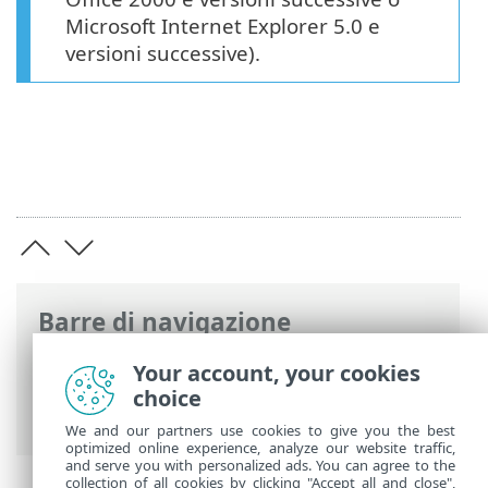
Microsoft Internet Explorer 5.0 e
versioni successive).
Barre di navigazione
Guida online ESET
>
ESET Security
Your account, your cookies
Ultimate
>
Configurazione avanzata
>
choice
Protezioni
> Protezione documenti
We and our partners use cookies to give you the best
optimized online experience, analyze our website traffic,
and serve you with personalized ads. You can agree to the
collection of all cookies by clicking "Accept all and close",