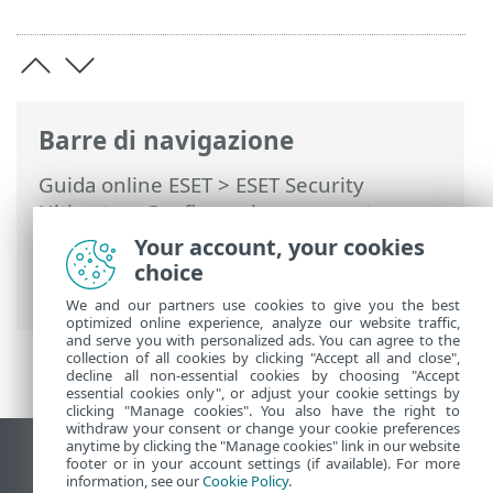
Barre di navigazione
Guida online ESET
>
ESET Security
Ultimate
>
Configurazione avanzata
>
Protezioni
>
Controllo dispositivi
>
Editor
Your account, your cookies
regole controllo dispositivi
> Dispositivi
choice
rilevati
We and our partners use cookies to give you the best
optimized online experience, analyze our website traffic,
and serve you with personalized ads. You can agree to the
collection of all cookies by clicking "Accept all and close",
decline all non-essential cookies by choosing "Accept
essential cookies only", or adjust your cookie settings by
clicking "Manage cookies". You also have the right to
withdraw your consent or change your cookie preferences
anytime by clicking the "Manage cookies" link in our website
Visualizza sito desktop
footer or in your account settings (if available). For more
information, see our
Cookie Policy
.
End of Life